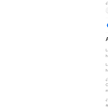
¿
L
h
L
h
¿
C
m
¿
a