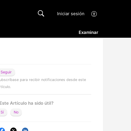
Iniciar sesión
Examinar
Seguir
ubscríbase para recibir notificaciones desde este
rtículo.
Este Artículo ha sido útil?
Sí
No