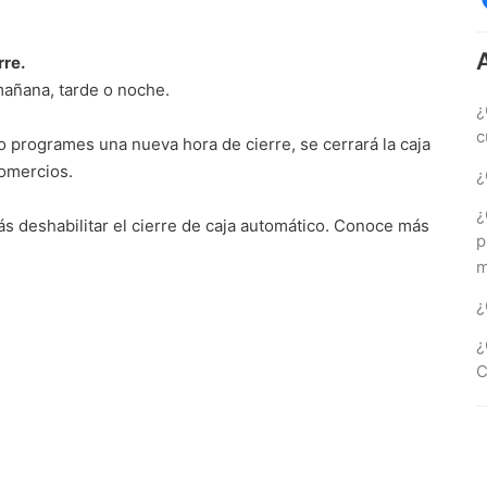
rre.
mañana, tarde o noche.
¿
c
 o programes una nueva hora de cierre, se cerrará la caja
comercios.
¿
¿
ás deshabilitar el cierre de caja automático. Conoce más
p
m
¿
¿
C