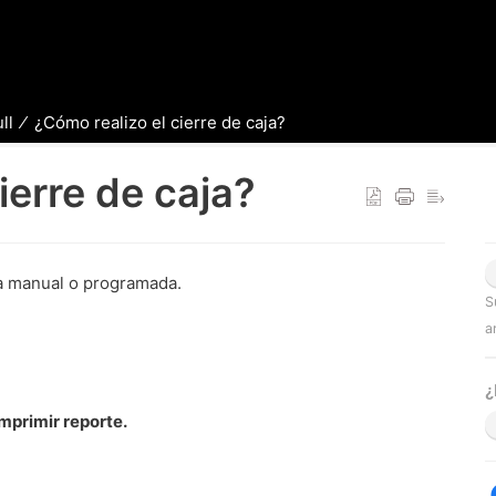
ll
¿Cómo realizo el cierre de caja?
ierre de caja?
ra manual o programada.
S
a
¿
imprimir reporte.