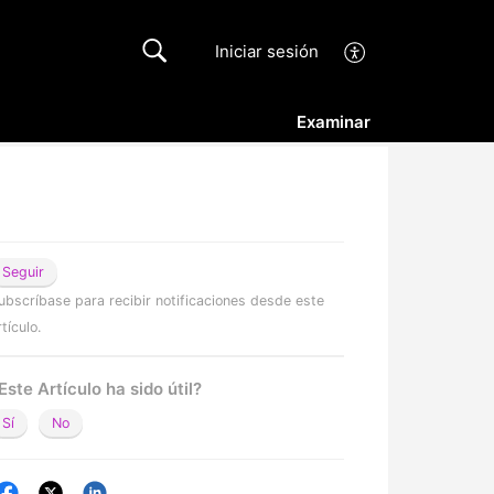
Iniciar sesión
Examinar
Seguir
ubscríbase para recibir notificaciones desde este
rtículo.
Este Artículo ha sido útil?
Sí
No