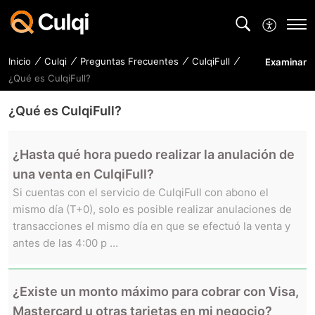
Inicio
Culqi
Preguntas Frecuentes
CulqiFull
Examinar
¿Qué es CulqiFull?
¿Qué es CulqiFull?
¿Hasta qué hora puedo realizar la anulación de
una venta en CulqiFull?
Si cuentas con el servicio de CulqiFull con abono el
mismo día (T+0), solo es posible realizar anulaciones de
transacciones el mismo día en que se efectuó la venta y
antes de las 4:00 p ...
¿Existe un monto máximo para cobrar con Visa,
Mastercard u otras tarjetas en mi negocio?